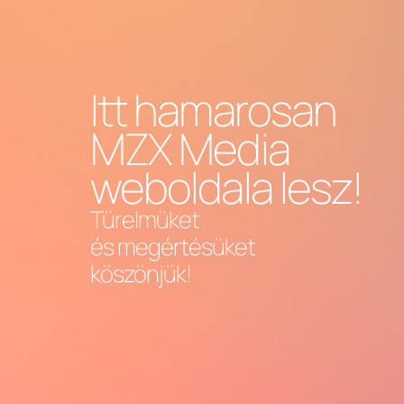
Itt hamarosan
MZX Media
weboldala lesz!
Türelmüket
és megértésüket
köszönjük!