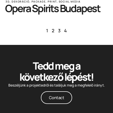
3D
,
DEKORÁCIÓ
,
PACKAGE
,
PRINT
,
SOCIAL MEDIA
Opera Spirits Budapest
1
2
3
4
Tedd meg a
következő lépést!
Beszéljünk a projektedről és találjuk meg a megfelelő irányt.
Contact