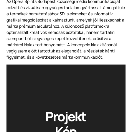
Az Opera Spirits Budapest közösségi média kommunikációját
célzott és vizuálisan egységes tartalomgyártással támogattuk:
a termékek bemutatásához 3D-s elemeket és informatív
grafikai megoldásokat alkalmaztunk, amelyek jól illeszkednek a
márka prémium arculatához. A különböző platformokra
optimalizált kreatívok nemcsak esztétikai, hanem tartalmi
szempontból is egységes képet közvetítenek, erősítve a
márkáról kialakított benyomást. A koncepció kialakításánál
végig szem előtt tartottuk az eleganciát, a részletek iránti
figyelmet, és a következetes márkakommunikációt.