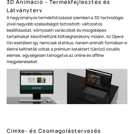
3D Animáció - Termékfejlesztés és
Látványterv
A hagyományos termékfotózással szemben a 3D technológia
jóval nagyobb szabadságot biztosított: változatos
beállításokat, környezeti variációkat és mozgóképes
tartalmakat készíthettünk költséghatékony módon. Az Opera
Gin esetében így nemcsak statikus, hanem animált formában is
életre kelthetők voltak a prémium karaktert tükröző vizuális
elemek, egységesen támogatva az online és offline
megjelenéseket.
Címke- és Csomagolástervezés