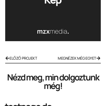
ELŐZŐ PROJEKT
MEGNÉZEK MÉG EGYET
Nézd meg, min dolgoztunk
még!