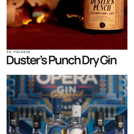
3D
,
PACKAGE
Duster’s Punch Dry Gin