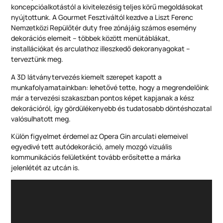
koncepcióalkotástól a kivitelezésig teljes körű megoldásokat
nyújtottunk. A Gourmet Fesztiváltól kezdve a Liszt Ferenc
Nemzetközi Repülőtér duty free zónájáig számos esemény
dekorációs elemeit – többek között menütáblákat,
installációkat és arculathoz illeszkedő dekoranyagokat –
terveztünk meg.
A 3D látványtervezés kiemelt szerepet kapott a
munkafolyamatainkban: lehetővé tette, hogy a megrendelőink
már a tervezési szakaszban pontos képet kapjanak a kész
dekorációról, így gördülékenyebb és tudatosabb döntéshozatal
valósulhatott meg.
Külön figyelmet érdemel az Opera Gin arculati elemeivel
egyedivé tett autódekoráció, amely mozgó vizuális
kommunikációs felületként tovább erősítette a márka
jelenlétét az utcán is.