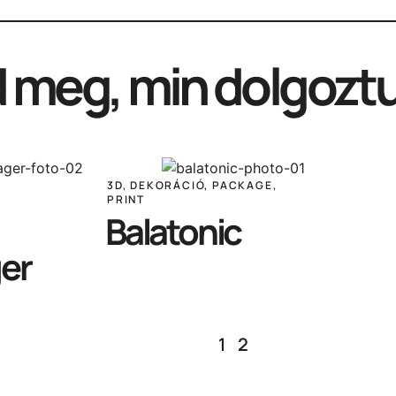
 meg, min dolgozt
3D
,
DEKORÁCIÓ
,
PACKAGE
,
PRINT
Balatonic
ger
1
2