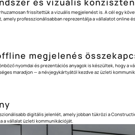
endszer és vizuális konziszten
 párhuzamosan frissítettük a vizuális megjelenést is. A cél egy k
t, amely professzionálisabban reprezentálja a vállalatot online 
offline megjelenés összekapc
önböző nyomdai és prezentációs anyagok is készültek, hogy a vá
séges maradjon — a névjegykártyától kezdve az üzleti kommunik
ny
szionálisabb digitális jelenlét, amely jobban tükrözi a Construc
a a vállalat üzleti kommunikációját.