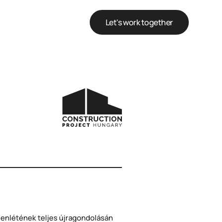
Let's work together
elenlétének teljes újragondolásán