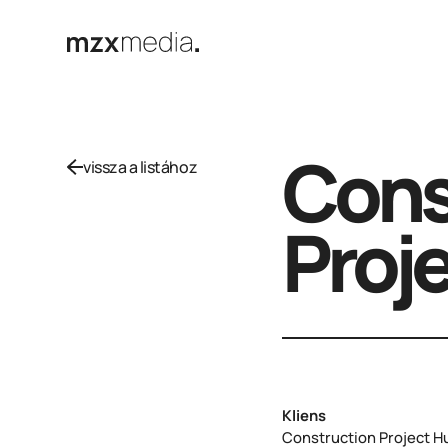
Cons
vissza a listához
Proj
Kliens
Construction Project H