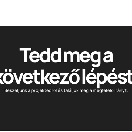
Tedd meg a
következő lépést
Beszéljünk a projektedről és találjuk meg a megfelelő irányt.