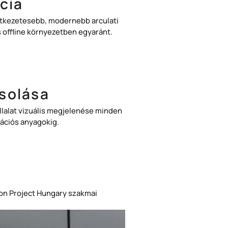
cia
övetkezetesebb, modernebb arculati
és offline környezetben egyaránt.
solása
llalat vizuális megjelenése minden
ációs anyagokig.
tion Project Hungary szakmai