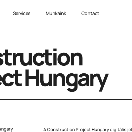
Services
Munkáink
Contact
truction
ect Hungary
ungary
A Construction Project Hungary digitális j