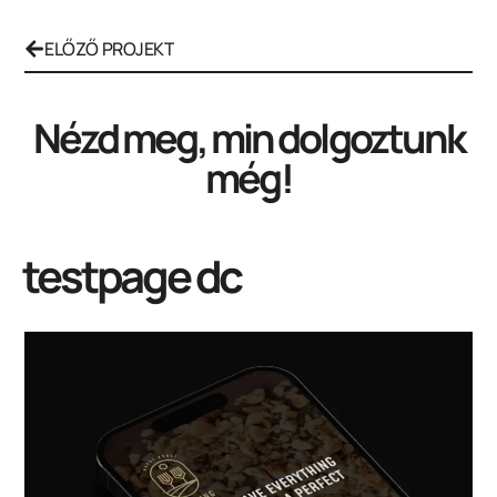
ELŐZŐ PROJEKT
Nézd meg, min dolgoztunk
még!
testpage dc