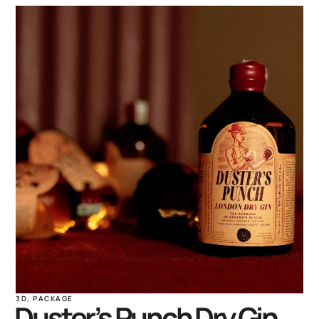
3D
,
PACKAGE
Duster’s Punch Dry Gin