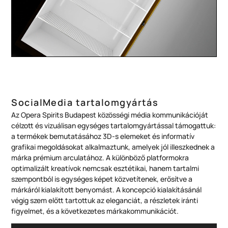
SocialMedia tartalomgyártás
Az Opera Spirits Budapest közösségi média kommunikációját
célzott és vizuálisan egységes tartalomgyártással támogattuk:
a termékek bemutatásához 3D-s elemeket és informatív
grafikai megoldásokat alkalmaztunk, amelyek jól illeszkednek a
márka prémium arculatához. A különböző platformokra
optimalizált kreatívok nemcsak esztétikai, hanem tartalmi
szempontból is egységes képet közvetítenek, erősítve a
márkáról kialakított benyomást. A koncepció kialakításánál
végig szem előtt tartottuk az eleganciát, a részletek iránti
figyelmet, és a következetes márkakommunikációt.