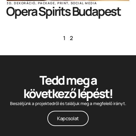
3D
,
DEKORÁCIÓ
,
PACKAGE
,
PRINT
,
SOCIAL MEDIA
Opera Spirits Budapest
1
2
Tedd meg a
következő lépést!
Beszéljünk a projektedről és találjuk meg a megfelelő irányt.
Kapcsolat