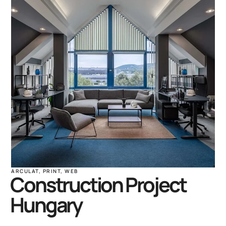
ARCULAT
,
PRINT
,
WEB
Construction Project
Hungary