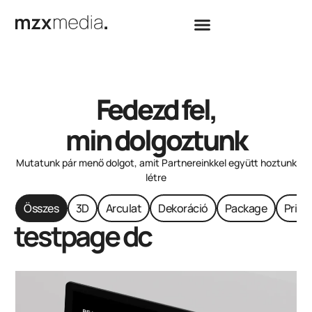
Fedezd fel,
min dolgoztunk
Mutatunk pár menő dolgot, amit Partnereinkkel együtt hoztunk
létre
Összes
3D
Arculat
Dekoráció
Package
Print
testpage dc