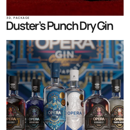
3D
,
PACKAGE
Duster’s Punch Dry Gin