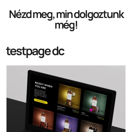
Nézd meg, min dolgoztunk
még!
testpage dc